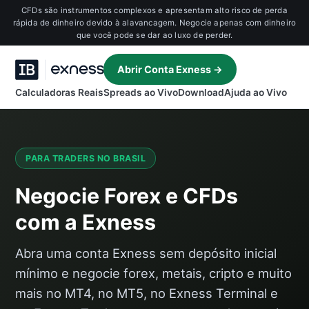
CFDs são instrumentos complexos e apresentam alto risco de perda
rápida de dinheiro devido à alavancagem. Negocie apenas com dinheiro
que você pode se dar ao luxo de perder.
Abrir Conta Exness →
Calculadoras Reais
Spreads ao Vivo
Download
Ajuda ao Vivo
PARA TRADERS NO BRASIL
Negocie Forex e CFDs
com a Exness
Abra uma conta Exness sem depósito inicial
mínimo e negocie forex, metais, cripto e muito
mais no MT4, no MT5, no Exness Terminal e